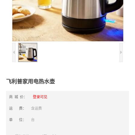
飞利普家用电热水壶
商 城 价：
登录可见
运 费：
含运费
单 位：
台