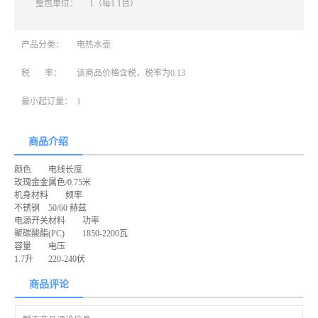
整包单位：
1（每1 1台）
产品分类：
电热水壶
税 率：
该商品价格含税，税率为0.13
最小起订量：
1
商品介绍
颜色
电线长度
玫瑰金金属色/0.75米
机身材料
频率
不锈钢
50/60 赫兹
电源开关材料
功率
聚碳酸酯(PC)
1850-2200瓦
容量
电压
1.7升
220-240伏
商品评论