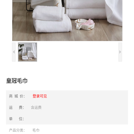
皇冠毛巾
商 城 价：
登录可见
运 费：
含运费
单 位：
产品分类：
毛巾