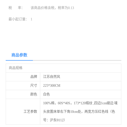
税 率：
该商品价格含税，税率为0.13
最小起订量：
1
商品参数
商品规格
品牌
江苏自然风
尺寸
225*300CM
颜色
白色
100%棉，60S*40S，173*120缎纹 ,四边1cm缝边.唛
工艺参数
头放置床单右下角10cm处，两宽方压红色线（色
号：沪东9112）