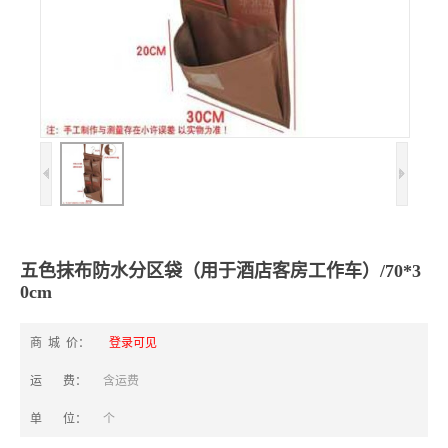
五色抹布防水分区袋（用于酒店客房工作车）/70*3
0cm
商 城 价：
登录可见
运 费：
含运费
单 位：
个