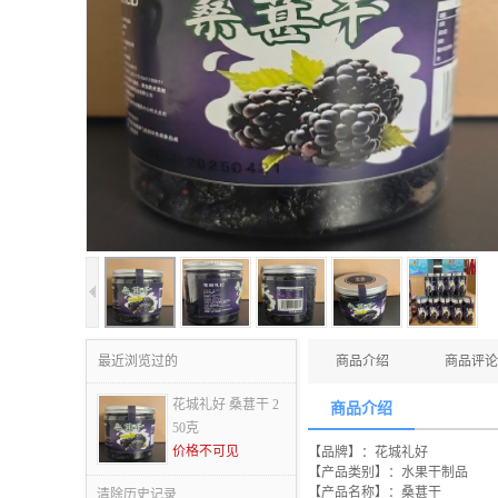
最近浏览过的
商品介绍
商品评论
花城礼好 桑葚干 2
商品介绍
50克
价格不可见
【品牌】：花城礼好
【产品类别】：水果干制品
【产品名称】：桑葚干
清除历史记录