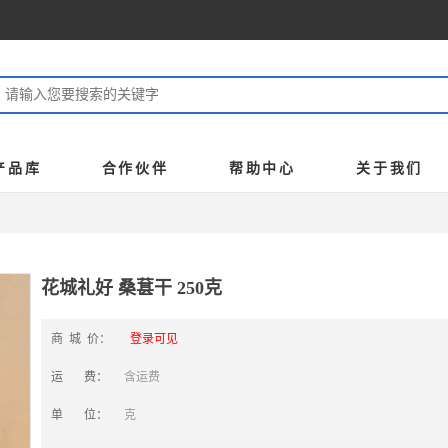
产品库
合作伙伴
帮助中心
关于我们
花城礼好 桑葚干 250克
商 城 价：
登录可见
运 费：
含运费
单 位：
克