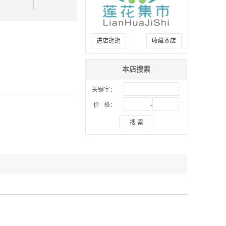
进店逛逛
收藏本店
本店搜索
关键字：
-
价 格：
搜 索