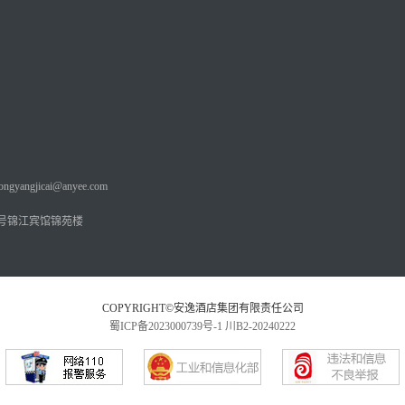
angjicai@anyee.com
号锦江宾馆锦苑楼
COPYRIGHT©安逸酒店集团有限责任公司
蜀ICP备2023000739号-1
川B2-20240222