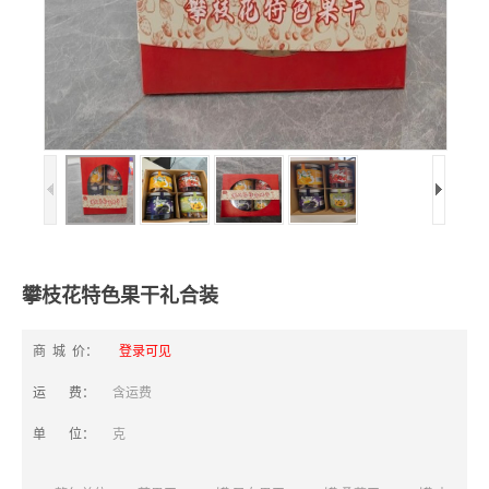
攀枝花特色果干礼合装
商 城 价：
登录可见
运 费：
含运费
单 位：
克