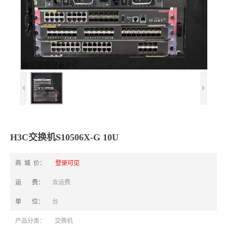
H3C交换机S10506X-G 10U
商 城 价：
登录可见
运 费：
含运费
单 位：
台
产品分类：
交换机