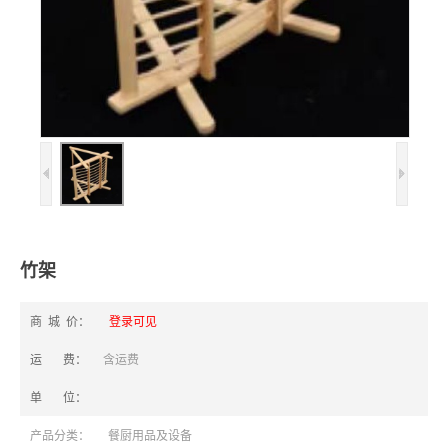
竹架
商 城 价：
登录可见
运 费：
含运费
单 位：
产品分类：
餐厨用品及设备