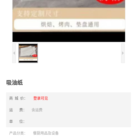
吸油纸
商 城 价：
登录可见
运 费：
含运费
单 位：
产品分类：
餐厨用品及设备