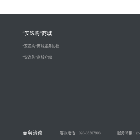
“安逸购”商城
“安逸购”商城服务协议
“安逸购”商城介绍
客服电话：028-85507908
服务邮箱：zhongy