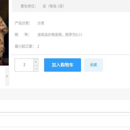
整包单位：
张（每张 1张）
产品分类：
沙发
税 率：
该商品价格含税，税率为0.13
最小起订量：
2
+
收藏
-