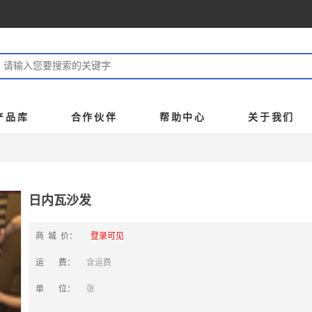
产品库
合作伙伴
帮助中心
关于我们
日内瓦沙发
商 城 价：
登录可见
运 费：
含运费
单 位：
张