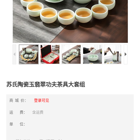
苏氏陶瓷玉翡翠功夫茶具大套组
商 城 价：
登录可见
运 费：
含运费
单 位：