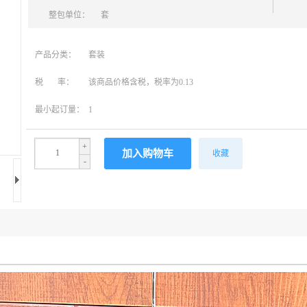
整包单位：
套
产品分类：
套装
税 率：
该商品价格含税，税率为0.13
最小起订量：
1
+
收藏
-