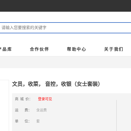
产品库
合作伙伴
帮助中心
关于我们
文员，收菜， 音控，收银（女士套装）
商 城 价：
登录可见
运 费：
含运费
单 位：
套