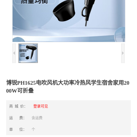
博锐PH1625电吹风机大功率冷热风学生宿舍家用20
00W可折叠
商 城 价：
登录可见
运 费：
含运费
单 位：
个