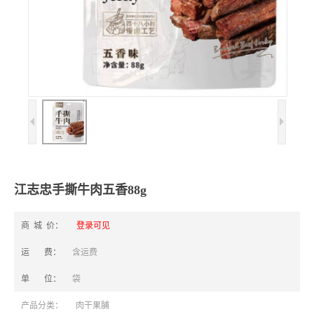
江志忠手撕牛肉五香88g
商 城 价：
登录可见
运 费：
含运费
单 位：
袋
产品分类：
肉干果脯