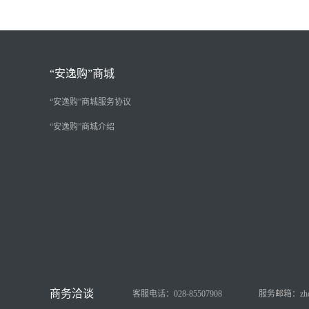
“安逸购”商城
“安逸购”商城服务协议
“安逸购”商城介绍
客服电话：028-85507908
服务邮箱：zhongy