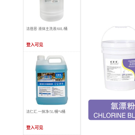
洁蓓恩·液体主洗液/60L/桶
登入可见
洁仁汇.一抹净/5L/桶*4桶
登入可见