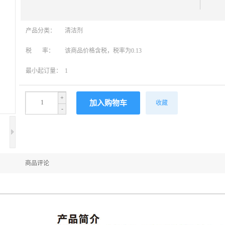
产品分类：
清洁剂
税 率：
该商品价格含税，税率为0.13
最小起订量：
1
+
收藏
-
商品评论