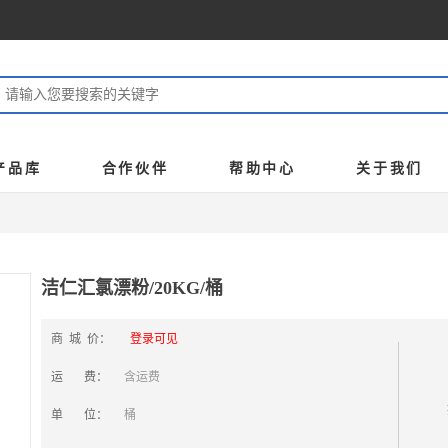
产品库
合作伙伴
帮助中心
关于我们
洁仁汇氯漂粉/20KG/桶
商 城 价：
登录可见
运 费：
含运费
单 位：
桶