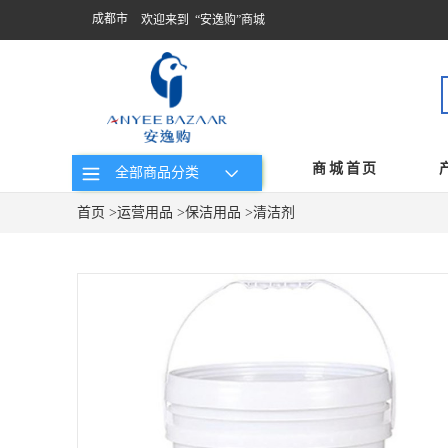
成都市
欢迎来到 “安逸购”商城
商城首页
全部商品分类
首页
>
运营用品
>
保洁用品
>
清洁剂