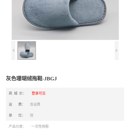
灰色珊瑚绒拖鞋-JBGJ
商 城 价：
登录可见
运 费：
含运费
单 位：
双
产品分类：
一次性拖鞋