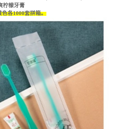
爽柠檬牙膏
黄色各
1000套
拼箱
。