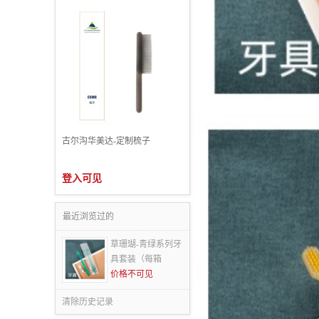
古尔沟华美达-定制梳子
登入可见
最近浏览过的
草珊瑚-青绿系列牙
具套装（每箱
价格不可见
清除历史记录