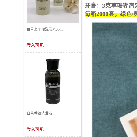
牙膏：
3
克草珊瑚清
每箱
2000
套，
绿色
/
佰草集平衡洗发水35ml
登入可见
白茶香氛洗发液
登入可见