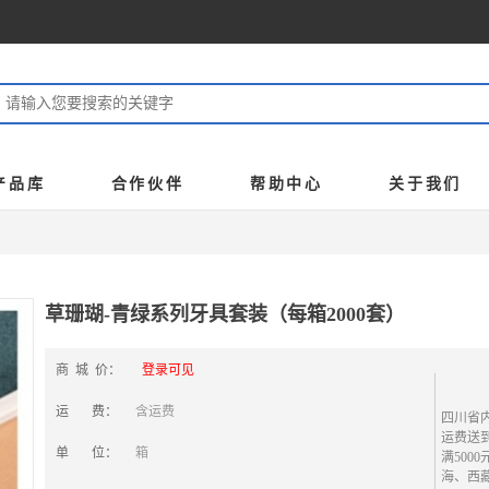
产品库
合作伙伴
帮助中心
关于我们
草珊瑚-青绿系列牙具套装（每箱2000套）
商 城 价：
登录可见
运 费：
含运费
四川省内
运费送
单 位：
箱
满500
海、西