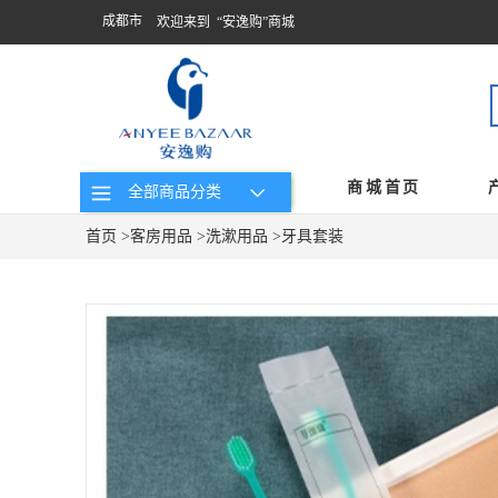
成都市
欢迎来到 “安逸购”商城
商城首页
全部商品分类
首页
>
客房用品
>
洗漱用品
>
牙具套装