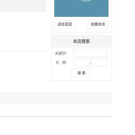
进店逛逛
收藏本店
本店搜索
关键字：
-
价 格：
搜 索