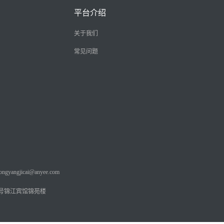
平台介绍
关于我们
常见问题
angjicai@anyee.com
号锦江宾馆锦苑楼