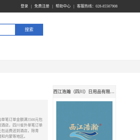
登录
|
免费注册
|
帮助中心
|
客服热线：028-85507908
西江浩瀚（四川）日用品有限公司
单笔订单金额满3500元包
到酒店，四川省外单笔订单
0元包运费送到酒店，除青
藏和内蒙等地区。