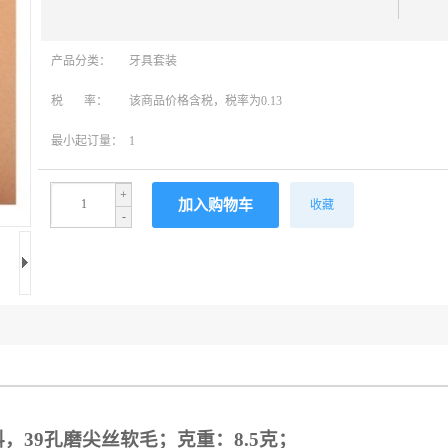
产品分类：
牙具套装
税 率：
该商品价格含税，税率为0.13
最小起订量：
1
+
收藏
-
料，
39
孔
磨尖丝软毛
；克重：
8.5
克；