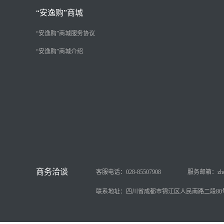
“安逸购”商城
“安逸购”商城服务协议
“安逸购”商城介绍
客服电话：028-85507908
服务邮箱：zhongy
联系地址：四川省成都市锦江区人民南路二段80