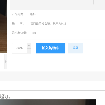
产品分类：
纸杯
税 率：
该商品价格含税，税率为0.13
最小起订量：
10000
+
收藏
-
个起订。