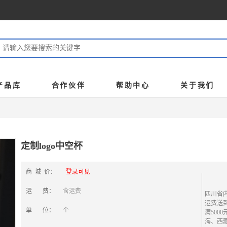
产品库
合作伙伴
帮助中心
关于我们
定制logo中空杯
商 城 价：
登录可见
运 费：
含运费
四川省内
运费送
单 位：
个
满500
海、西