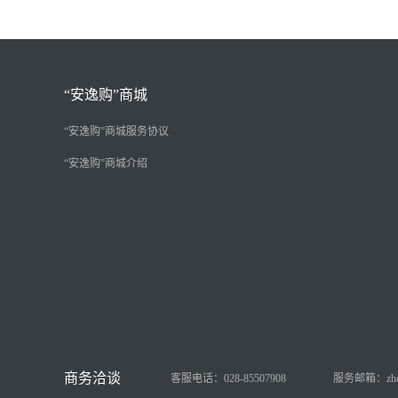
“安逸购”商城
“安逸购”商城服务协议
“安逸购”商城介绍
客服电话：028-85507908
服务邮箱：zhongy