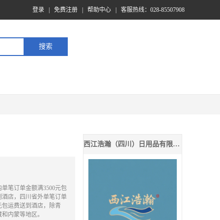
登录
|
免费注册
|
帮助中心
|
客服热线：028-85507908
西江浩瀚（四川）日用品有限公司
单笔订单金额满3500元包
到酒店，四川省外单笔订单
0元包运费送到酒店，除青
藏和内蒙等地区。