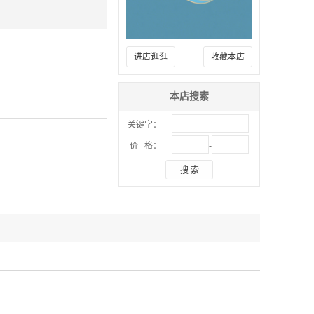
进店逛逛
收藏本店
本店搜索
关键字：
-
价 格：
搜 索