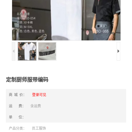
定制厨师服带编码
商 城 价：
登录可见
运 费：
含运费
单 位：
产品分类：
员工服饰