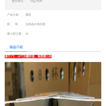
整包单位：
100g*96杯
产品分类：
酸奶
税 率：
该商品价格含税
最小起订量：
96
商品介绍
请于2℃—10℃冷藏存放，保质期25天