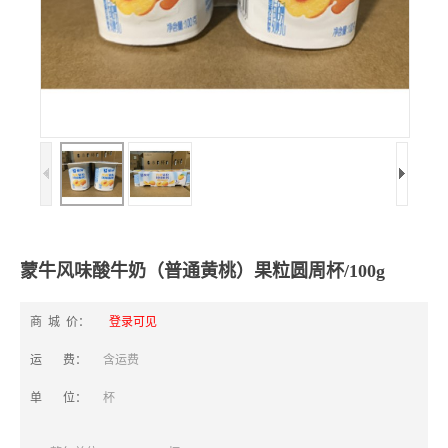
蒙牛风味酸牛奶（普通黄桃）果粒圆周杯/100g
商 城 价：
登录可见
运 费：
含运费
单 位：
杯