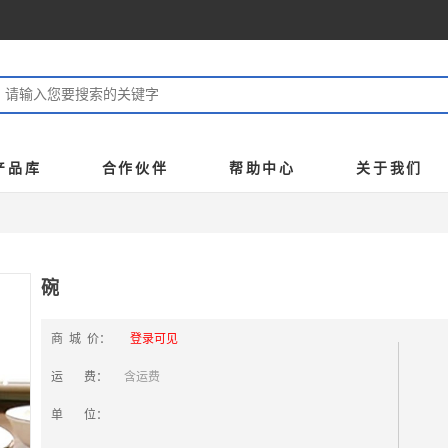
产品库
合作伙伴
帮助中心
关于我们
碗
商 城 价：
登录可见
运 费：
含运费
单 位：