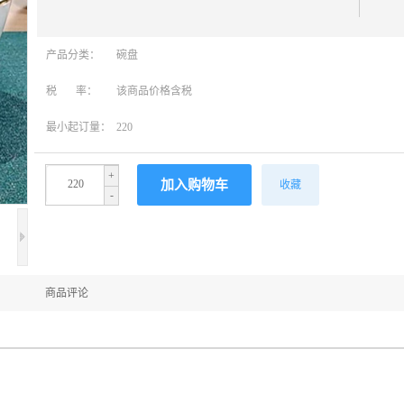
产品分类：
碗盘
税 率：
该商品价格含税
最小起订量：
220
+
收藏
-
商品评论