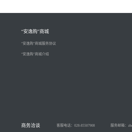
“安逸购”商城
“安逸购”商城服务协议
“安逸购”商城介绍
客服电话：028-85507908
服务邮箱：zhongy