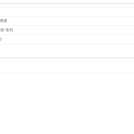
骨质瓷
山色”系列
分