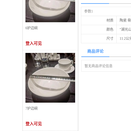
参数1
材质
陶瓷 
6护边碗
颜色
“湖光
尺寸
11.2公
登入可见
商品评论
暂无商品评论信息
7护边碗
登入可见