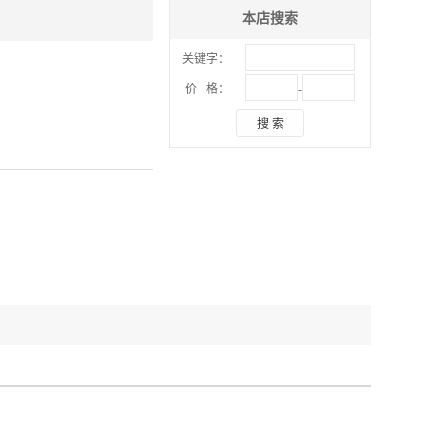
本店搜索
关键字：
-
价 格：
搜 索