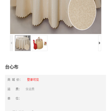
台心布
商 城 价：
登录可见
运 费：
含运费
单 位：