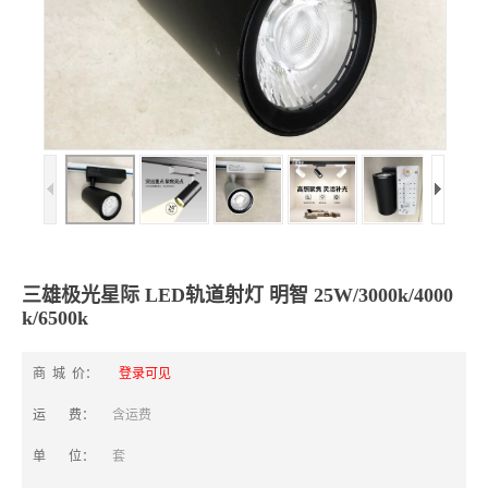
三雄极光星际 LED轨道射灯 明智 25W/3000k/4000
k/6500k
商 城 价：
登录可见
运 费：
含运费
单 位：
套