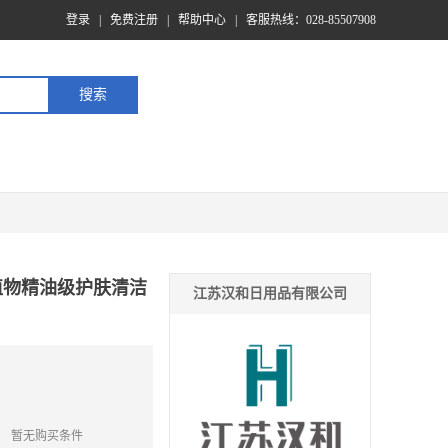
登录
|
免费注册
|
帮助中心
|
客服热线：028-85507908
面植物精油级护肤清洁
江苏汉和日用品有限公司
暂无购买条件