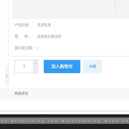
产品分类：
洗沐乳液
税 率：
该商品价格含税
最小起订量：
2
+
收藏
-
商品评论