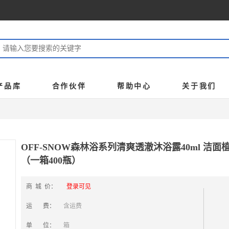
产品库
合作伙伴
帮助中心
关于我们
OFF-SNOW森林浴系列清爽透澈沐浴露40ml 洁
（一箱400瓶）
商 城 价：
登录可见
运 费：
含运费
单 位：
箱