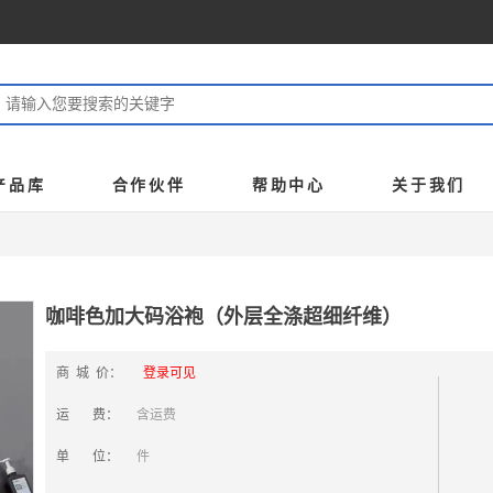
产品库
合作伙伴
帮助中心
关于我们
咖啡色加大码浴袍（外层全涤超细纤维）
商 城 价：
登录可见
运 费：
含运费
单 位：
件