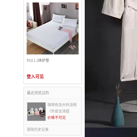
TGL1.2床护垫
登入可见
最近浏览过的
咖啡色加大码浴袍
（外层全涤超
价格不可见
清除历史记录