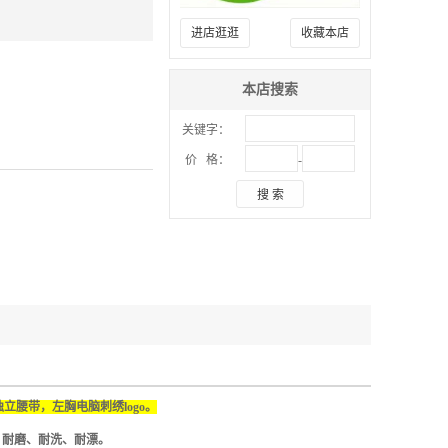
进店逛逛
收藏本店
本店搜索
关键字：
-
价 格：
搜 索
腰带，左胸电脑刺绣logo。
、耐磨、耐洗、耐漂。