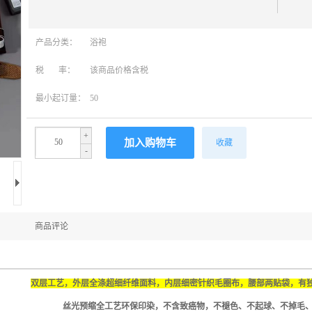
产品分类：
浴袍
税 率：
该商品价格含税
最小起订量：
50
+
收藏
-
商品评论
双层工艺，外层全涤超细纤维面料，内层细密针织毛圈布，腰部两贴袋，有独立
丝光预缩全工艺环保印染，不含致癌物，不褪色、不起球、不掉毛