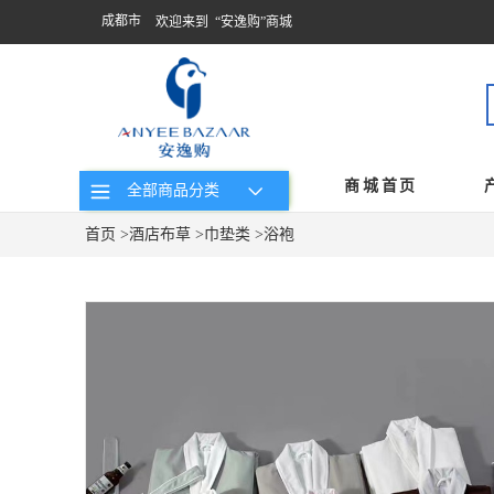
成都市
欢迎来到 “安逸购”商城
商城首页
全部商品分类
首页
>
酒店布草
>
巾垫类
>
浴袍