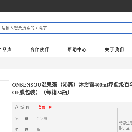
产品库
合作伙伴
帮助中心
关于我们
ONSENSOU温泉藻（沁爽）沐浴露400ml疗愈级
OF膜包装）（每箱24瓶）
商 城 价：
登录可见
运 费：
含运费
请您注
购，且
单 位：
箱