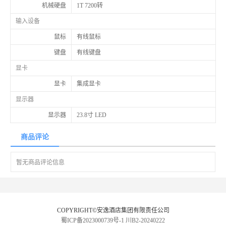
机械硬盘
1T 7200转
输入设备
鼠标
有线鼠标
键盘
有线键盘
显卡
显卡
集成显卡
显示器
显示器
23.8寸 LED
商品评论
暂无商品评论信息
COPYRIGHT©安逸酒店集团有限责任公司
蜀ICP备2023000739号-1
川B2-20240222