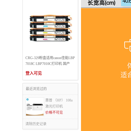
CRG-329粉盒适用canon佳能LBP
7018C LBP7010C打印机 国产
登入可见
最近浏览过的
惠普 （HP） 108a
激光打印机
价格不可见
清除历史记录