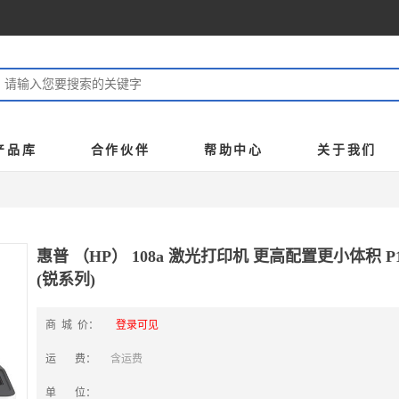
产品库
合作伙伴
帮助中心
关于我们
惠普 （HP） 108a 激光打印机 更高配置更小体积 P11
(锐系列)
商 城 价：
登录可见
运 费：
含运费
单 位：