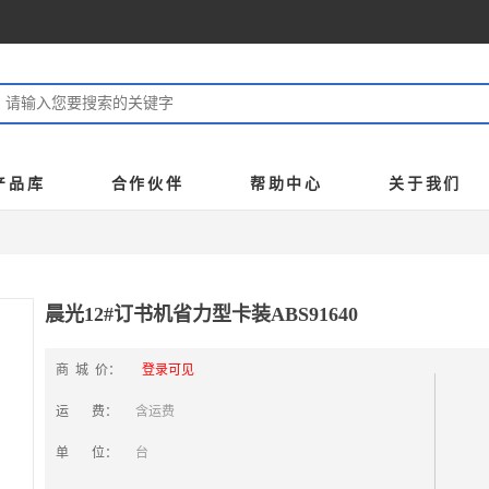
产品库
合作伙伴
帮助中心
关于我们
晨光12#订书机省力型卡装ABS91640
商 城 价：
登录可见
运 费：
含运费
单 位：
台