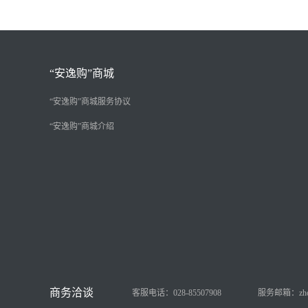
“安逸购”商城
“安逸购”商城服务协议
“安逸购”商城介绍
客服电话：028-85507908
服务邮箱：zhongy