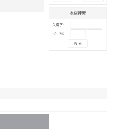
本店搜索
关键字：
-
价 格：
搜 索