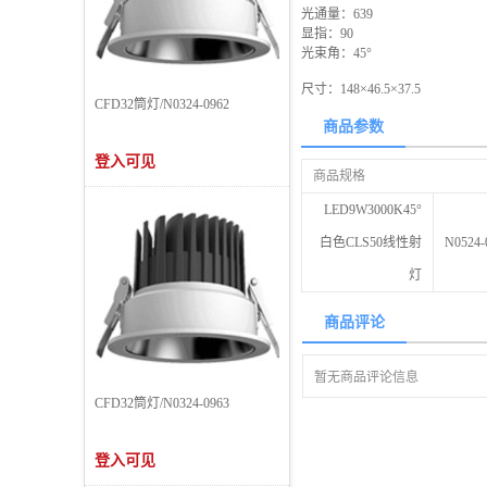
光通量：639
显指：90
光束角：45°
尺寸：148×46.5×37.5
CFD32筒灯/N0324-0962
商品参数
登入可见
商品规格
LED9W3000K45°
白色CLS50线性射
N0524-
灯
商品评论
暂无商品评论信息
CFD32筒灯/N0324-0963
登入可见