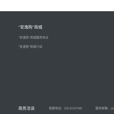
“安逸购”商城
“安逸购”商城服务协议
“安逸购”商城介绍
客服电话：028-85507908
服务邮箱：zhongy