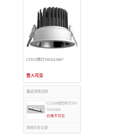
CFD32筒灯/N0324-0967
登入可见
最近浏览过的
CLS50线性射灯/N0
524-0426
价格不可见
清除历史记录