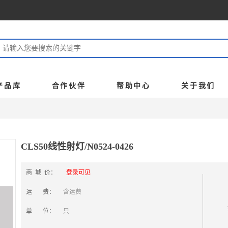
产品库
合作伙伴
帮助中心
关于我们
CLS50线性射灯/N0524-0426
商 城 价：
登录可见
运 费：
含运费
单 位：
只