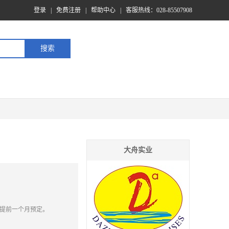
登录
|
免费注册
|
帮助中心
|
客服热线：028-85507908
大舟实业
提前一个月预定。