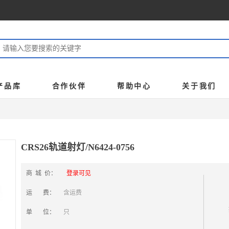
产品库
合作伙伴
帮助中心
关于我们
CRS26轨道射灯/N6424-0756
商 城 价：
登录可见
运 费：
含运费
单 位：
只