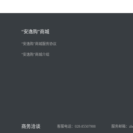
“安逸购”商城
“安逸购”商城服务协议
“安逸购”商城介绍
客服电话：028-85507908
服务邮箱：zhongy