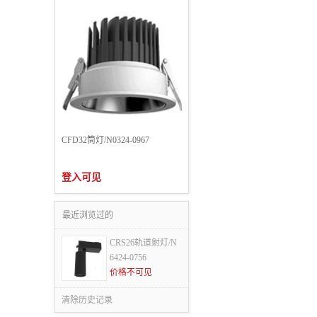
CFD32筒灯/N0324-0967
登入可见
最近浏览过的
CRS26轨道射灯/N
6424-0756
价格不可见
清除历史记录