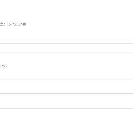
157*51.8*40
0756