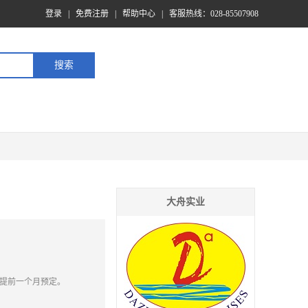
登录
|
免费注册
|
帮助中心
|
客服热线：028-85507908
大舟实业
提前一个月预定。