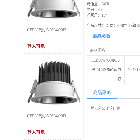
光通量：2400
显指：80
光束角：15°
产品尺寸： 灯筒：Φ70*160 轨道盒：
CFD32筒灯/N0324-0962
商品参数
登入可见
商品规格
LED30W4000K15°
黑色CRS26轨道射
N6424-
灯
商品评论
暂无商品评论信息
CFD32筒灯/N0324-0963
登入可见